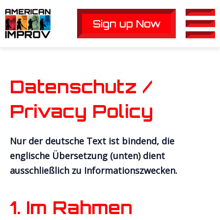
Skip
to
Sign up Now
Main
content
Men
Datenschutz /
Privacy Policy
Nur der deutsche Text ist bindend, die
englische Übersetzung (unten) dient
ausschließlich zu Informationszwecken.
1. Im Rahmen