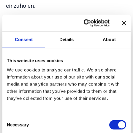
einzuholen.
Die Kund:in ist jederzeit dazu berechtigt, seine
von uns gespeicherten personenbezogenen
Consent
Details
About
Daten löschen, ändern, berichtigen oder
vervollständigen zu lassen, indem er ein
entsprechendes Ansuchen per Email an
This website uses cookies
info@americanimprov.com richtet. Wir werden
We use cookies to analyse our traffic. We also share
information about your use of our site with our social
auch solchen Ansuchen einer Kund:in innerhalb
media and analytics partners who may combine it with
der gesetzlichen Frist von einem Monat prüfen
other information that you’ve provided to them or that
und gegebenenfalls nachkommen.
they’ve collected from your use of their services.
Kontaktdaten
Consent
Necessary
Selection
Sie erreichen uns unter folgenden